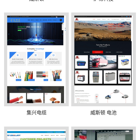
集兴电缆
威斯顿 电池