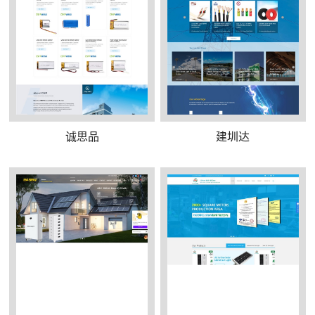
诚思品
建圳达