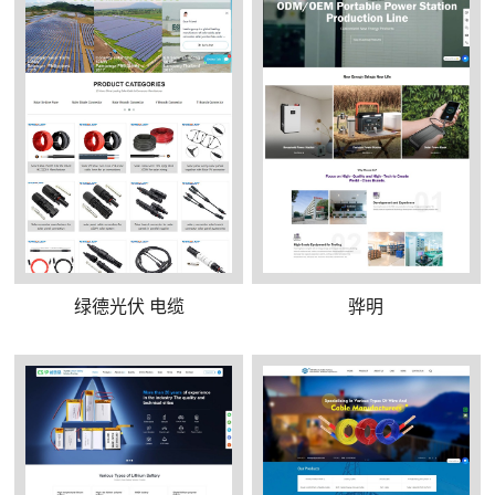
绿德光伏 电缆
骅明