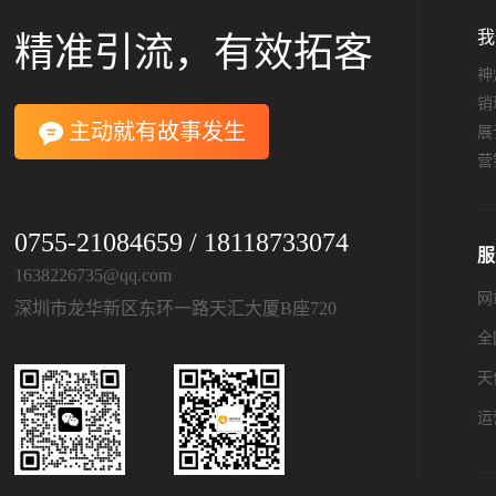
我
精准引流，有效拓客
神
销
主动就有故事发生
展
营
0755-21084659 / 18118733074
服
1638226735@qq.com
网
深圳市龙华新区东环一路天汇大厦B座720
全
天
运