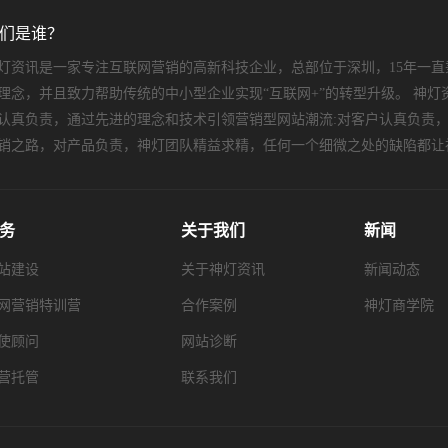
们是谁？
灯资讯是一家专注互联网营销的高新科技企业，总部位于深圳，15年一直
理念，并且致力帮助传统的中小型企业实现“互联网+”的转型升级。 神灯
认真负责，通过先进的理念和技术引领营销型网站潮流:对客户认真负责
销之路，对产品负责，神灯团队精益求精，任何一个细微之处的缺陷都让
务
关于我们
新闻
站建设
关于神灯资讯
新闻动态
网营销特训营
合作案例
神灯商学院
使顾问
网站诊断
营托管
联系我们