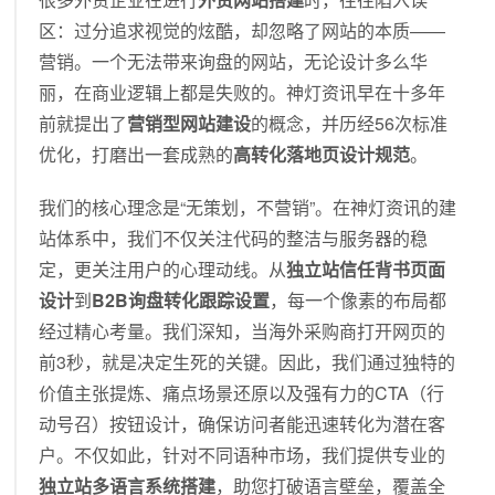
区：过分追求视觉的炫酷，却忽略了网站的本质——
营销。一个无法带来询盘的网站，无论设计多么华
丽，在商业逻辑上都是失败的。神灯资讯早在十多年
前就提出了
营销型网站建设
的概念，并历经56次标准
优化，打磨出一套成熟的
高转化落地页设计规范
。
我们的核心理念是“无策划，不营销”。在神灯资讯的建
站体系中，我们不仅关注代码的整洁与服务器的稳
定，更关注用户的心理动线。从
独立站信任背书页面
设计
到
B2B询盘转化跟踪设置
，每一个像素的布局都
经过精心考量。我们深知，当海外采购商打开网页的
前3秒，就是决定生死的关键。因此，我们通过独特的
价值主张提炼、痛点场景还原以及强有力的CTA（行
动号召）按钮设计，确保访问者能迅速转化为潜在客
户。不仅如此，针对不同语种市场，我们提供专业的
独立站多语言系统搭建
，助您打破语言壁垒，覆盖全