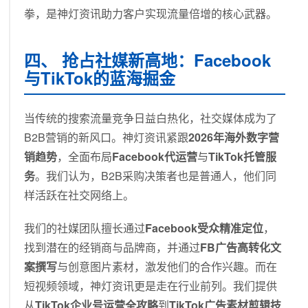
拳，是神灯资讯助力客户实现流量倍增的核心武器。
四、 抢占社媒新高地：Facebook
与TikTok的蓝海掘金
当传统的搜索流量竞争日益白热化，社交媒体成为了
B2B营销的新风口。神灯资讯紧跟
2026年海外数字营
销趋势
，全面布局
Facebook代运营
与
TikTok托管服
务
。我们认为，B2B采购决策者也是普通人，他们同
样活跃在社交网络上。
我们的社媒团队擅长通过
Facebook受众精准定位
，
找到潜在的经销商与品牌商，并通过
FB广告高转化文
案撰写
与创意图片素材，激发他们的合作兴趣。而在
短视频领域，神灯资讯更是走在行业前列。我们提供
从
TikTok企业号运营全攻略
到
TikTok广告素材剪辑技