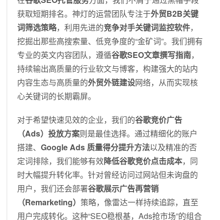
获取短期排名。神灯的运营团队专注于
外贸B2B关键
词筛选策略
，利用先进的
竞争对手关键词监控软件
，
挖掘出那些高搜索量、低竞争度的“金矿词”。我们拥有
专业的英文内容团队，遵循
谷歌SEO文章撰写指南
，
持续输出高质量的行业软文与博客，构建强大的站内
内容生态与高质量的
外贸外链建设
网络，从而实现核
心关键词的长期霸屏。
对于希望快速见效的企业，我们的
谷歌竞价广告
（Ads）投放方案
则是最佳选择。通过精细化的账户
搭建、
Google Ads 质量得分提升方法
以及精准的否
定词排除，我们能够有效
降低谷歌竞价点击成本
，同
时大幅提升转化率。针对曾经访问过网站但未询盘的
用户，我们还会部署
谷歌展示广告再营销
（Remarketing）
策略，像雷达一样持续追踪，直至
用户完成转化。这种“SEO稳根基，Ads抢市场”的组合